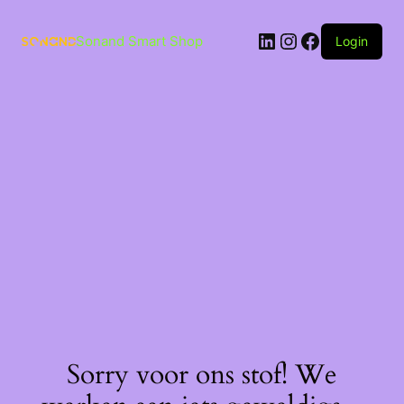
Ga
naar
LinkedIn
Instagram
Facebook
de
Sonand Smart Shop
Login
inhoud
Sorry voor ons stof! We