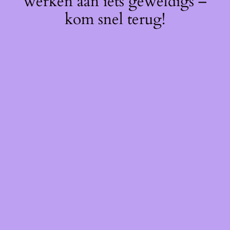
werken aan iets geweldigs –
kom snel terug!