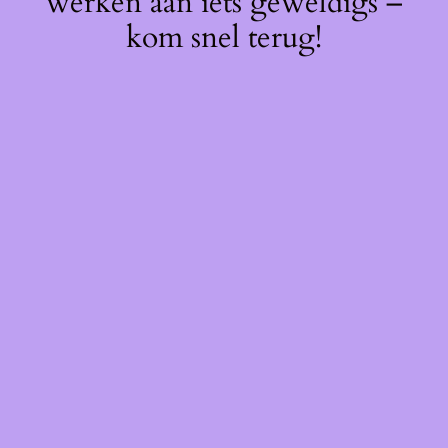
werken aan iets geweldigs –
kom snel terug!