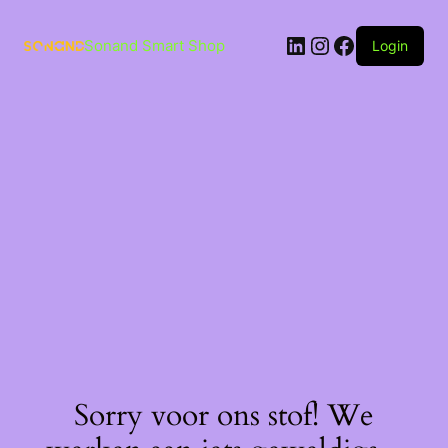
Ga
naar
LinkedIn
Instagram
Facebook
de
Sonand Smart Shop
Login
inhoud
Sorry voor ons stof! We