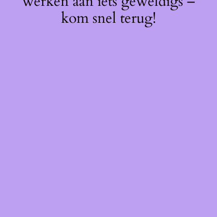
werken aan iets geweldigs –
kom snel terug!