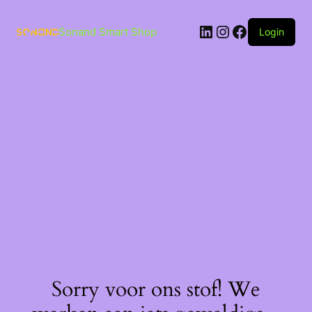
Ga
naar
LinkedIn
Instagram
Facebook
de
Sonand Smart Shop
Login
inhoud
Sorry voor ons stof! We