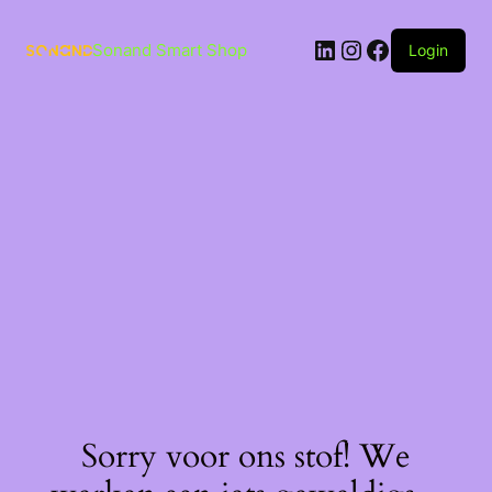
Ga
naar
LinkedIn
Instagram
Facebook
de
Sonand Smart Shop
Login
inhoud
Sorry voor ons stof! We