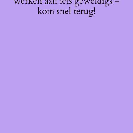
werken aan iets geweldigs –
kom snel terug!