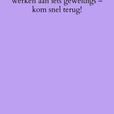
werken aan iets geweldigs –
kom snel terug!