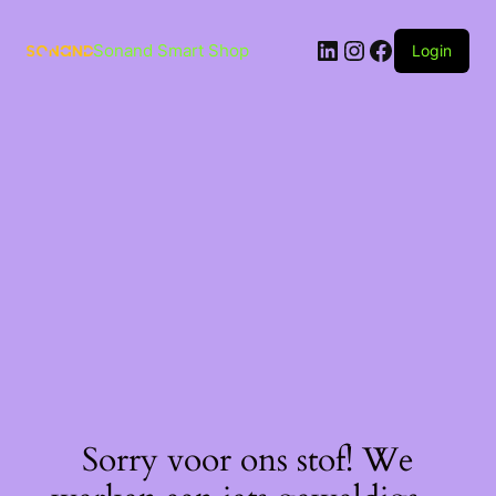
Ga
naar
LinkedIn
Instagram
Facebook
de
Sonand Smart Shop
Login
inhoud
Sorry voor ons stof! We