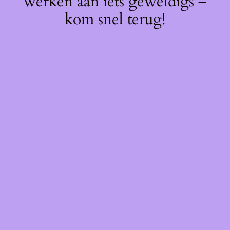
werken aan iets geweldigs –
kom snel terug!