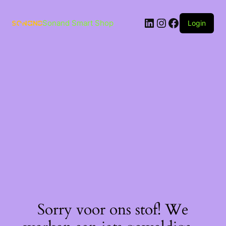
Ga
naar
LinkedIn
Instagram
Facebook
de
Sonand Smart Shop
Login
inhoud
Sorry voor ons stof! We