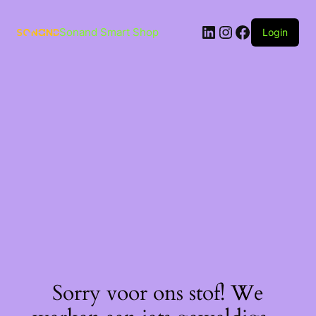
Ga
naar
LinkedIn
Instagram
Facebook
de
Sonand Smart Shop
Login
inhoud
Sorry voor ons stof! We