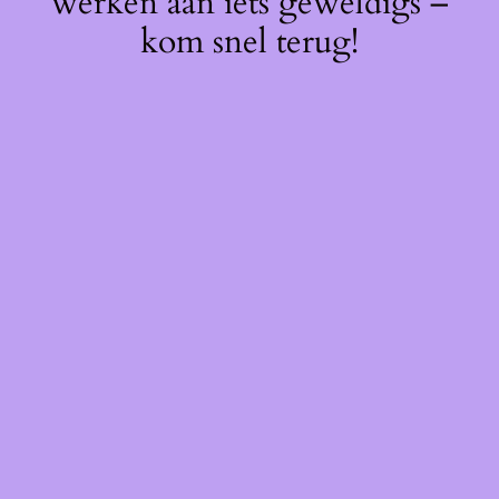
werken aan iets geweldigs –
kom snel terug!