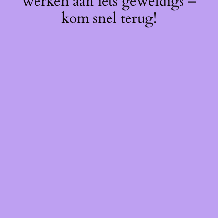
werken aan iets geweldigs –
kom snel terug!