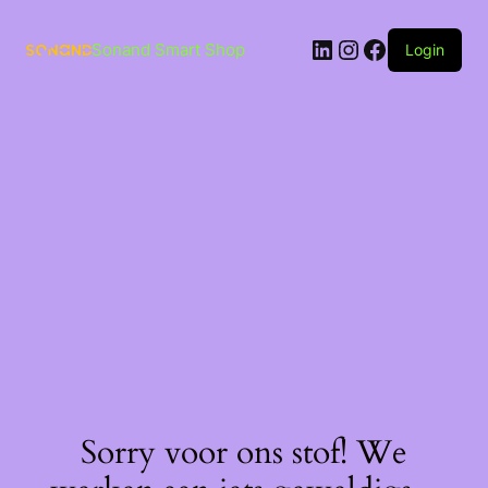
Ga
naar
LinkedIn
Instagram
Facebook
de
Sonand Smart Shop
Login
inhoud
Sorry voor ons stof! We