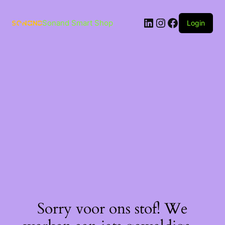
Ga
naar
LinkedIn
Instagram
Facebook
de
Sonand Smart Shop
Login
inhoud
Sorry voor ons stof! We