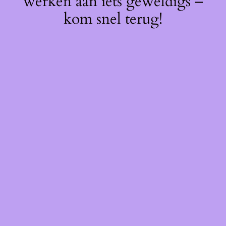
werken aan iets geweldigs –
kom snel terug!