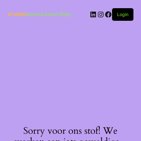
Ga
naar
LinkedIn
Instagram
Facebook
de
Sonand Smart Shop
Login
inhoud
Sorry voor ons stof! We