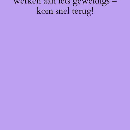
werken aan iets geweldigs –
kom snel terug!