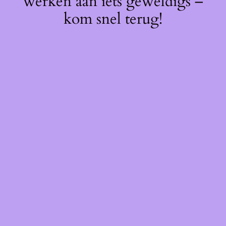
werken aan iets geweldigs –
kom snel terug!