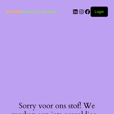
Ga
naar
LinkedIn
Instagram
Facebook
de
Sonand Smart Shop
Login
inhoud
Sorry voor ons stof! We