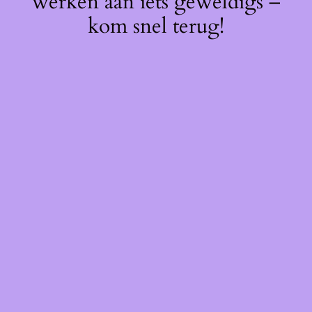
werken aan iets geweldigs –
kom snel terug!