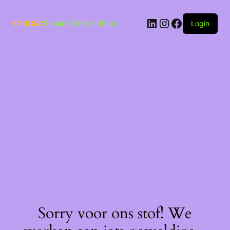
Ga
naar
LinkedIn
Instagram
Facebook
de
Sonand Smart Shop
Login
inhoud
Sorry voor ons stof! We