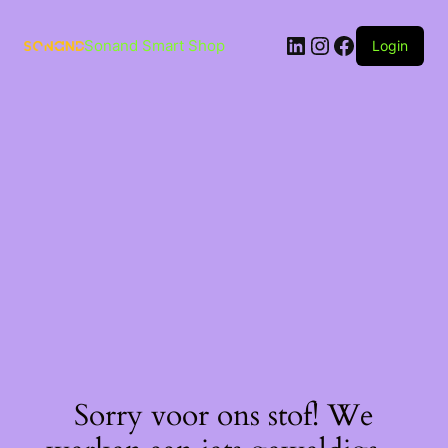
Ga
naar
LinkedIn
Instagram
Facebook
de
Sonand Smart Shop
Login
inhoud
Sorry voor ons stof! We