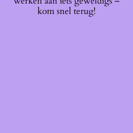
werken aan iets geweldigs –
kom snel terug!