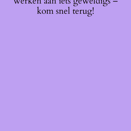
werken aan iets geweldigs –
kom snel terug!