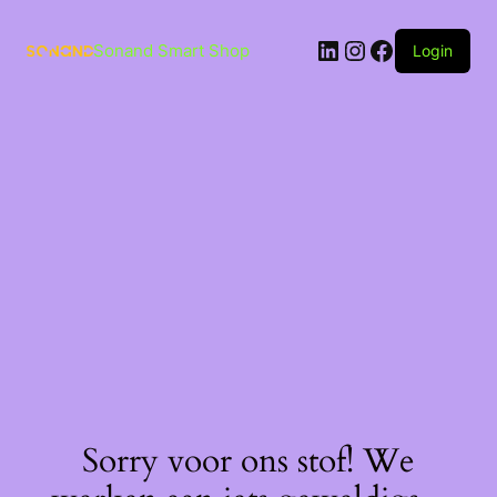
Ga
naar
LinkedIn
Instagram
Facebook
de
Sonand Smart Shop
Login
inhoud
Sorry voor ons stof! We