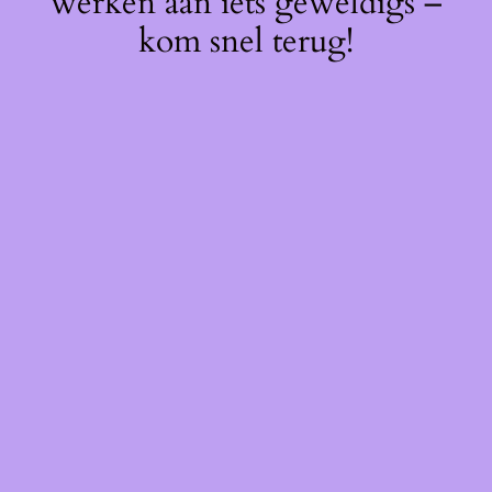
werken aan iets geweldigs –
kom snel terug!