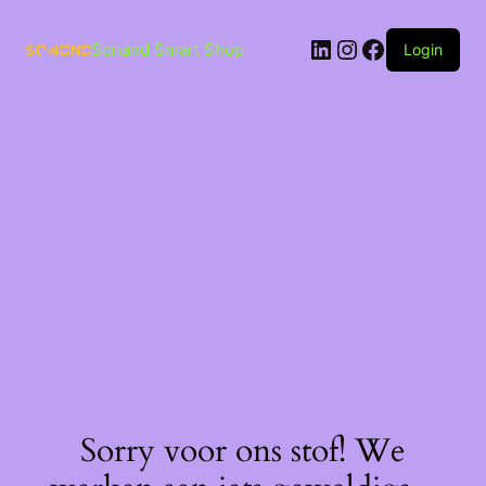
Ga
naar
LinkedIn
Instagram
Facebook
de
Sonand Smart Shop
Login
inhoud
Sorry voor ons stof! We