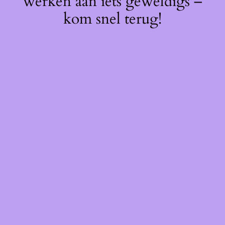
werken aan iets geweldigs –
kom snel terug!