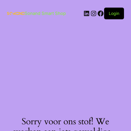
Ga
naar
LinkedIn
Instagram
Facebook
de
Sonand Smart Shop
Login
inhoud
Sorry voor ons stof! We