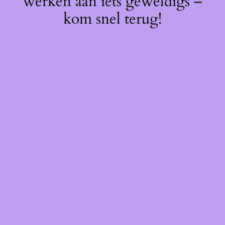
werken aan iets geweldigs –
kom snel terug!