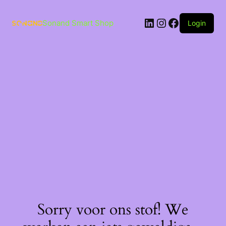
Ga
naar
LinkedIn
Instagram
Facebook
de
Sonand Smart Shop
Login
inhoud
Sorry voor ons stof! We