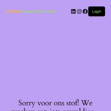
Ga
naar
LinkedIn
Instagram
Facebook
de
Sonand Smart Shop
Login
inhoud
Sorry voor ons stof! We