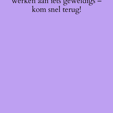
werken aan iets geweldigs –
kom snel terug!